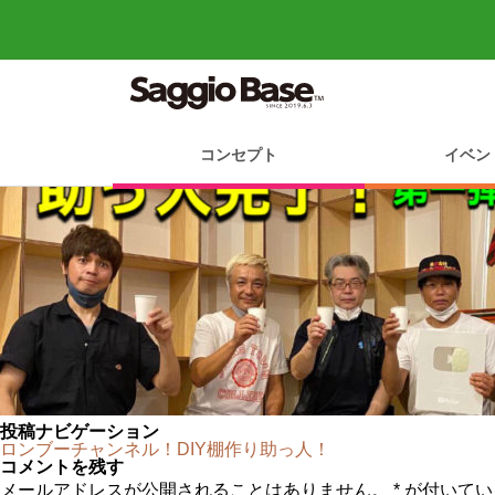
IMG_6008 (1)
コンセプト
イベン
投稿ナビゲーション
ロンブーチャンネル！DIY棚作り助っ人！
コメントを残す
メールアドレスが公開されることはありません。
*
が付いてい